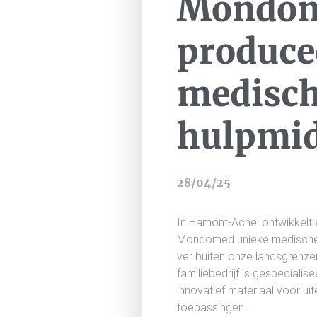
Mondo
produce
medisc
hulpmi
28/04/25
In Hamont-Achel ontwikkelt
Mondomed unieke medische 
ver buiten onze landsgrenze
familiebedrijf is gespecialis
innovatief materiaal voor u
toepassingen.