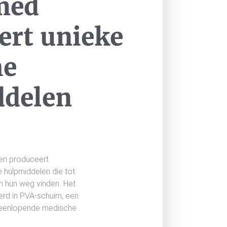
med
ert unieke
he
ddelen
 en produceert
hulpmiddelen die tot
n hun weg vinden. Het
eerd in PVA-schuim, een
iteenlopende medische