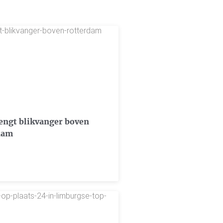
engt blikvanger boven
dam