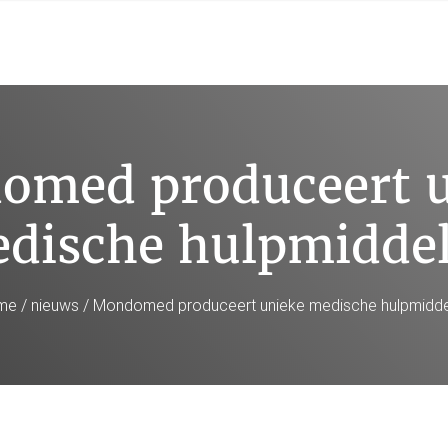
omed produceert u
dische hulpmidde
me
/
nieuws
/ Mondomed produceert unieke medische hulpmidde