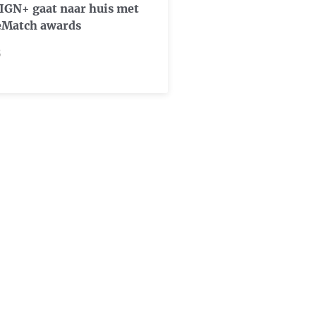
GN+ gaat naar huis met
eMatch awards
5