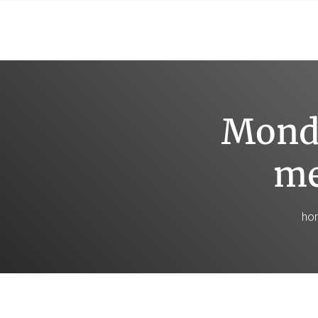
Mond
me
ho