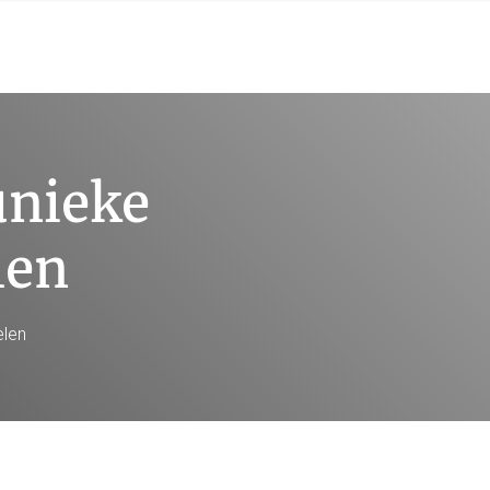
nieke
len
len