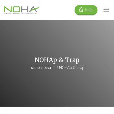
login
NOHAp & Trap
home
/
events
/ NOHAp & Trap